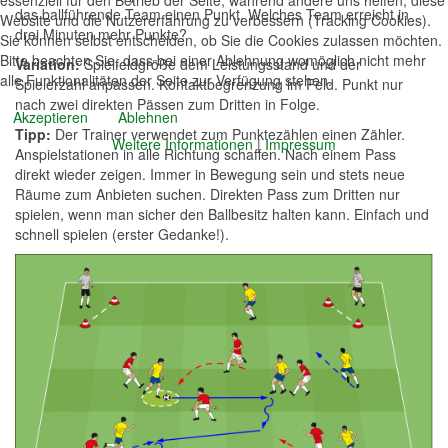
essenziell für den Betrieb der Seite, während andere uns helfen, diese
das ballführende Team einen Punkt. Welches Team erreicht in
Website und die Nutzererfahrung zu verbessern (Tracking Cookies).
drei Minuten mehr Punkte?
Sie können selbst entscheiden, ob Sie die Cookies zulassen möchten.
Bitte beachten Sie, dass bei einer Ablehnung womöglich nicht mehr
Variation:
Spielfeldgröße dem Leistungsstand und der
alle Funktionalitäten der Seite zur Verfügung stehen.
Spielerzahl anpassen. Kontaktbegrenzung im Feld. Punkt nur
nach zwei direkten Pässen zum Dritten in Folge.
Akzeptieren
Ablehnen
Tipp:
Der Trainer verwendet zum Punktezählen einen Zähler.
Weitere Informationen
|
Impressum
Anspielstationen in alle Richtung schaffen. Nach einem Pass
direkt wieder zeigen. Immer in Bewegung sein und stets neue
Räume zum Anbieten suchen. Direkten Pass zum Dritten nur
spielen, wenn man sicher den Ballbesitz halten kann. Einfach und
schnell spielen (erster Gedanke!).