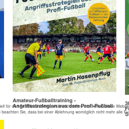
Amateur-Fußballtraining -
3
Angriffsstrategien aus dem Profi-Fußball
ell für den Betrieb der Seite, während andere uns helfen, diese Websi
F
 beachten Sie, dass bei einer Ablehnung womöglich nicht mehr alle Fun
S