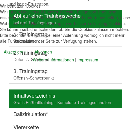
und keine Frustration.
Wir benutzen Cookies
Wir nutzen Cookies auf unserer Website. Einige von ihnen sind
Abflauf einer Trainingswoche
essenziell für den Betrieb der Seite, während andere uns helfen, diese
bei drei Trainingstagen
Website und die Nutzererfahrung zu verbessern (Tracking Cookies).
Sie können selbst entscheiden, ob Sie die Cookies zulassen möchten.
1. Trainingstag
Bitte beachten Sie, dass bei einer Ablehnung womöglich nicht mehr
alle Funktionalitäten der Seite zur Verfügung stehen.
Ballzirkulation
2. Trainingstag
Akzeptieren
Ablehnen
Defensiv-Schwerpunkt
Weitere Informationen
|
Impressum
3. Trainingstag
Offensiv-Schwerpunkt
Inhaltsverzeichnis
Gratis Fußballtraining - Komplette Trainingseinheiten
Ballzirkulation*
Viererkette