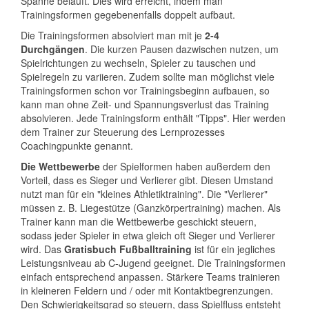
Spanne beläuft. Dies wird erreicht, indem man
Trainingsformen gegebenenfalls doppelt aufbaut.
Die Trainingsformen absolviert man mit je
2-4
Durchgängen
. Die kurzen Pausen dazwischen nutzen, um
Spielrichtungen zu wechseln, Spieler zu tauschen und
Spielregeln zu variieren. Zudem sollte man möglichst viele
Trainingsformen schon vor Trainingsbeginn aufbauen, so
kann man ohne Zeit- und Spannungsverlust das Training
absolvieren. Jede Trainingsform enthält "Tipps". Hier werden
dem Trainer zur Steuerung des Lernprozesses
Coachingpunkte genannt.
Die Wettbewerbe
der Spielformen haben außerdem den
Vorteil, dass es Sieger und Verlierer gibt. Diesen Umstand
nutzt man für ein "kleines Athletiktraining". Die "Verlierer"
müssen z. B. Liegestütze (Ganzkörpertraining) machen. Als
Trainer kann man die Wettbewerbe geschickt steuern,
sodass jeder Spieler in etwa gleich oft Sieger und Verlierer
wird. Das
Gratisbuch Fußballtraining
ist für ein jegliches
Leistungsniveau ab C-Jugend geeignet. Die Trainingsformen
einfach entsprechend anpassen. Stärkere Teams trainieren
in kleineren Feldern und / oder mit Kontaktbegrenzungen.
Den Schwierigkeitsgrad so steuern, dass Spielfluss entsteht