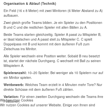
Organisation & Ablauf (Technik)
Ein Feld (16 x 8 Meter) mit zwei Minitoren (6 Meter Abstand zu A)
aufbauen.
Zwei gleich große Teams bilden. Je ein Spieler zu den Positionen
B und C und die restlichen Spieler mit allen Bällen zu A.
Beide Teams starten gleichzeitig. Spieler A passt zu Mitspieler B,
er lässt klatschen und A passt steil zu Mitspieler C. C spielt
Doppelpass mit B und kommt mit dem äußeren Fuß zum
Zielschuss ins Minitor.
Alle Spieler wechseln eine Position weiter. Sobald B neu besetzt
ist, startet der nächste Durchgang. C wechselt mit Ball zu seinen
Mitspielern A.
Spieleranzahl:
10–20 Spieler. Bei weniger als 10 Spielern nur auf
ein Minitor spielen.
Wettbewerb:
Welches Team erzielt in 4 Minuten mehr Tore? Nur
direkte Schüsse mit dem äußeren Fuß zählen.
Variation:
Für einen zweiten Durchgang wechseln die Teams ihre
Wir benutzen Cookies
Positionen.
Wir nutzen Cookies auf unserer Website. Einige von ihnen sind