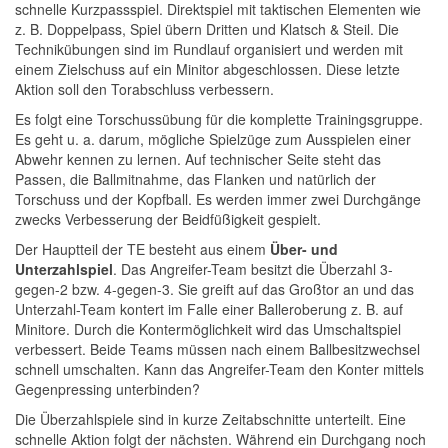
schnelle Kurzpassspiel. Direktspiel mit taktischen Elementen wie
z. B. Doppelpass, Spiel übern Dritten und Klatsch & Steil. Die
Technikübungen sind im Rundlauf organisiert und werden mit
einem Zielschuss auf ein Minitor abgeschlossen. Diese letzte
Aktion soll den Torabschluss verbessern.
Es folgt eine Torschussübung für die komplette Trainingsgruppe.
Es geht u. a. darum, mögliche Spielzüge zum Ausspielen einer
Abwehr kennen zu lernen. Auf technischer Seite steht das
Passen, die Ballmitnahme, das Flanken und natürlich der
Torschuss und der Kopfball. Es werden immer zwei Durchgänge
zwecks Verbesserung der Beidfüßigkeit gespielt.
Der Hauptteil der TE besteht aus einem
Über- und
Unterzahlspiel
. Das Angreifer-Team besitzt die Überzahl 3-
gegen-2 bzw. 4-gegen-3. Sie greift auf das Großtor an und das
Unterzahl-Team kontert im Falle einer Balleroberung z. B. auf
Minitore. Durch die Kontermöglichkeit wird das Umschaltspiel
verbessert. Beide Teams müssen nach einem Ballbesitzwechsel
schnell umschalten. Kann das Angreifer-Team den Konter mittels
Gegenpressing unterbinden?
Die Überzahlspiele sind in kurze Zeitabschnitte unterteilt. Eine
schnelle Aktion folgt der nächsten. Während ein Durchgang noch