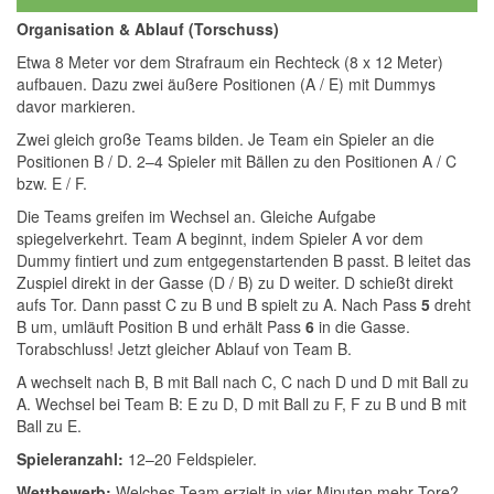
Organisation & Ablauf (Torschuss)
Etwa 8 Meter vor dem Strafraum ein Rechteck (8 x 12 Meter)
aufbauen. Dazu zwei äußere Positionen (A / E) mit Dummys
davor markieren.
Zwei gleich große Teams bilden. Je Team ein Spieler an die
Positionen B / D. 2–4 Spieler mit Bällen zu den Positionen A / C
bzw. E / F.
Die Teams greifen im Wechsel an. Gleiche Aufgabe
spiegelverkehrt. Team A beginnt, indem Spieler A vor dem
Dummy fintiert und zum entgegenstartenden B passt. B leitet das
Zuspiel direkt in der Gasse (D / B) zu D weiter. D schießt direkt
aufs Tor. Dann passt C zu B und B spielt zu A. Nach Pass
5
dreht
B um, umläuft Position B und erhält Pass
6
in die Gasse.
Torabschluss! Jetzt gleicher Ablauf von Team B.
A wechselt nach B, B mit Ball nach C, C nach D und D mit Ball zu
A. Wechsel bei Team B: E zu D, D mit Ball zu F, F zu B und B mit
Ball zu E.
Spieleranzahl:
12–20 Feldspieler.
Wettbewerb:
Welches Team erzielt in vier Minuten mehr Tore?