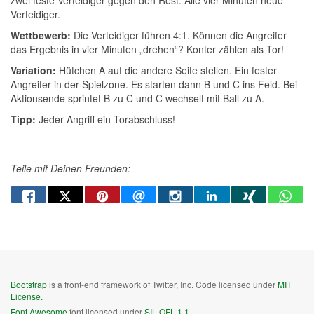
zwei feste Verteidiger gegen den Rest. Alle vier Minuten neue
Verteidiger.
Wettbewerb:
Die Verteidiger führen 4:1. Können die Angreifer
das Ergebnis in vier Minuten „drehen“? Konter zählen als Tor!
Variation:
Hütchen A auf die andere Seite stellen. Ein fester
Angreifer in der Spielzone. Es starten dann B und C ins Feld. Bei
Aktionsende sprintet B zu C und C wechselt mit Ball zu A.
Tipp:
Jeder Angriff ein Torabschluss!
Teile mit Deinen Freunden:
Bootstrap
is a front-end framework of Twitter, Inc. Code licensed under
MIT
License.
Font Awesome
font licensed under
SIL OFL 1.1
.