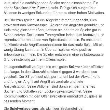
läuft, sind die nachfolgenden Spieler schon einsatzbereit. Ein
hoher Spielfluss bzw. Flow entsteht. Erfolgreich ausgeführte
Aktionen in wenigen Sekunden führen zu einer hohen Motivation.
Bei Überzahlspielen ist ein Angreifer immer ungedeckt. Dies
provoziert das Kurzpassspiel. Agieren die Angreifer geduldig und
zielstrebig gleichermaßen, können sie den freien Spieler gut in
Szene setzen. Die kleinen Teamgrößen laden zum kreativen und
reproduzierbaren Lösen von Spielsituationen ein. Es entstehen
funktionierende Angriffsmechanismen für das reale Spiel. Mit ein
wenig Übung kann man in Überzahlspielen viele positive
Erlebnisse sammeln. Die Spieler entwickeln eine selbstbewusste
Grundeinstellung zu ihrem Offensivspiel.
Im Jugendfußball verfügen die wenigsten
Stürmer
über effektive
Laufwege. In den Überzahl-spielen 4-gegen-3 werden diese
geschult. Der ST befindet sich permanent bei der Abwehrkette
und fungiert Angriff auf Angriff als zentrale und tiefe
Anspielstation. Seine Aktionen sind durch ein permanentes
Suchen und Schaffen von Lücken gekennzeichnet. Seine
Kommunikation mit den Offensivspielern ermöglicht Zuspiele im
passenden Moment.
Die
Spielverlagerung
, als wichtiger Bestandteil der