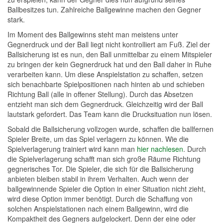
Ballbesitzes tun. Zahlreiche Ballgewinne machen den Gegner
stark.
Im Moment des Ballgewinns steht man meistens unter
Gegnerdruck und der Ball liegt nicht kontrolliert am Fuß. Ziel der
Ballsicherung ist es nun, den Ball unmittelbar zu einem Mitspieler
zu bringen der kein Gegnerdruck hat und den Ball daher in Ruhe
verarbeiten kann. Um diese Anspielstation zu schaffen, setzen
sich benachbarte Spielpositionen nach hinten ab und schieben
Richtung Ball (alle in offener Stellung). Durch das Absetzen
entzieht man sich dem Gegnerdruck. Gleichzeitig wird der Ball
lautstark gefordert. Das Team kann die Drucksituation nun lösen.
Sobald die Ballsicherung vollzogen wurde, schaffen die ballfernen
Spieler Breite, um das Spiel verlagern zu können. Wie die
Spielverlagerung trainiert wird kann man
hier nachlesen
. Durch
die Spielverlagerung schafft man sich große Räume Richtung
gegnerisches Tor. Die Spieler, die sich für die Ballsicherung
anbieten bleiben stabil in ihrem Verhalten. Auch wenn der
ballgewinnende Spieler die Option in einer Situation nicht zieht,
wird diese Option immer benötigt. Durch die Schaffung von
solchen Anspielstationen nach einem Ballgewinn, wird die
Kompaktheit des Gegners aufgelockert. Denn der eine oder