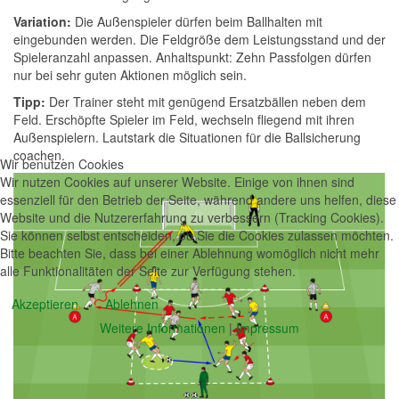
Variation:
Die Außenspieler dürfen beim Ballhalten mit
eingebunden werden. Die Feldgröße dem Leistungsstand und der
Spieleranzahl anpassen. Anhaltspunkt: Zehn Passfolgen dürfen
nur bei sehr guten Aktionen möglich sein.
Tipp:
Der Trainer steht mit genügend Ersatzbällen neben dem
Feld. Erschöpfte Spieler im Feld, wechseln fliegend mit ihren
Außenspielern. Lautstark die Situationen für die Ballsicherung
coachen.
Wir benutzen Cookies
Wir nutzen Cookies auf unserer Website. Einige von ihnen sind
essenziell für den Betrieb der Seite, während andere uns helfen, diese
Website und die Nutzererfahrung zu verbessern (Tracking Cookies).
Sie können selbst entscheiden, ob Sie die Cookies zulassen möchten.
Bitte beachten Sie, dass bei einer Ablehnung womöglich nicht mehr
alle Funktionalitäten der Seite zur Verfügung stehen.
Akzeptieren
Ablehnen
Weitere Informationen
|
Impressum