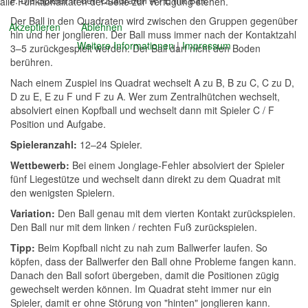
alle Funktionalitäten der Seite zur Verfügung stehen.
Der Ball in den Quadraten wird zwischen den Gruppen gegenüber
Akzeptieren
Ablehnen
hin und her jonglieren. Der Ball muss immer nach der Kontaktzahl
Weitere Informationen
|
Impressum
3–5 zurückgespielt werden. Der Ball darf nicht den Boden
berühren.
Nach einem Zuspiel ins Quadrat wechselt A zu B, B zu C, C zu D,
D zu E, E zu F und F zu A. Wer zum Zentralhütchen wechselt,
absolviert einen Kopfball und wechselt dann mit Spieler C / F
Position und Aufgabe.
Spieleranzahl:
12–24 Spieler.
Wettbewerb:
Bei einem Jonglage-Fehler absolviert der Spieler
fünf Liegestütze und wechselt dann direkt zu dem Quadrat mit
den wenigsten Spielern.
Variation:
Den Ball genau mit dem vierten Kontakt zurückspielen.
Den Ball nur mit dem linken / rechten Fuß zurückspielen.
Tipp:
Beim Kopfball nicht zu nah zum Ballwerfer laufen. So
köpfen, dass der Ballwerfer den Ball ohne Probleme fangen kann.
Danach den Ball sofort übergeben, damit die Positionen zügig
gewechselt werden können. Im Quadrat steht immer nur ein
Spieler, damit er ohne Störung von "hinten" jonglieren kann.