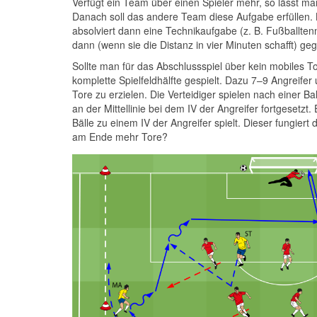
Verfügt ein Team über einen Spieler mehr, so lässt m
Danach soll das andere Team diese Aufgabe erfüllen. 
absolviert dann eine Technikaufgabe (z. B. Fußballten
dann (wenn sie die Distanz in vier Minuten schafft) g
Sollte man für das Abschlussspiel über kein mobiles T
komplette Spielfeldhälfte gespielt. Dazu 7–9 Angreifer 
Tore zu erzielen. Die Verteidiger spielen nach einer B
an der Mittellinie bei dem IV der Angreifer fortgesetzt. 
Bälle zu einem IV der Angreifer spielt. Dieser fungier
am Ende mehr Tore?