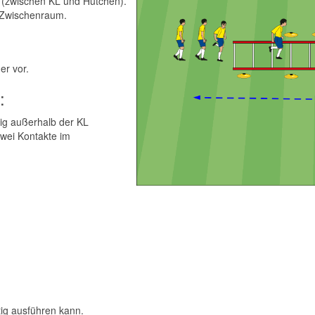
 (zwischen KL und Hütchen).
 Zwischenraum.
er vor.
:
tig außerhalb der KL
wei Kontakte im
tig ausführen kann.