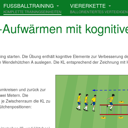
FUSSBALLTRAINING
VIERERKETTE
KOMPLETTE TRAININGSEINHEITEN
BALLORIENTIERTES VERTEIDIGEN
r-Aufwärmen mit kogniti
ning starten. Die Übung enthält kognitive Elemente zur Verbesserung d
em Wendehütchen A auslegen. Die KL entsprechend der Zeichnung mit Hü
 umkreisen und zurück zur
zwei Metern. Die
n je Zwischenraum die KL zu
ütchenpositionen: