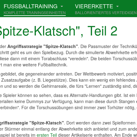
FUSSBALLTRAINING
VIERERKETTE
KOMPLETTE TRAININGSEINHEITEN
BALLORIENTIERTES VERTEIDIGEN
Spitze-Klatsch", Teil 2
 der
Angriffsstrategie "Spitze-Klatsch"
. Die Passmuster der Technikü
tt geht es um den Spielbezug. Durch die simulierte Abwehrkette erhalt
d diese dann mit einem Torabschluss "veredeln". Die beiden Torschuss
t man eine weitere Fußballtechnik.
ildet, die gegeneinander antreten. Der Wettbewerb motiviert, positi
e Zusatzaufgabe (z. B. Liegestütze). Dies kann ein wenig ein fehlendes 
n und so werden die Gehirnareale, die fürs "Lernen" zuständig sind, d
Spieler können so sehen, dass es Alternativ-Handlungen gibt. Ist ein
terialien keine Dummys zur Verfügung, kann man diese durch Stangen e
erbinden". Für die Torschussübungen sind immer zwei Torhüter nötig, d
riffsstrategie "Spitze-Klatsch"
. Dort werden dann zwei Spielformen
er Stürmer einmal entlang der Abwehrkette sich anbietet und zum ander
piel ist bereits im
ersten Teil
dieser Artikelserie enthalten. Am Ende w