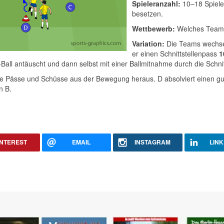
Spieleranzahl:
10–18 Spieler
besetzen.
Wettbewerb:
Welches Team e
Variation:
Die Teams wechsel
er einen Schnittstellenpass
1
l antäuscht und dann selbst mit einer Ballmitnahme durch die Schnitt
le Pässe und Schüsse aus der Bewegung heraus. D absolviert einen gu
n B.
INTEREST
EMAIL
INSTAGRAM
LINK