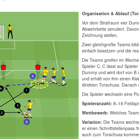
Organisation & Ablauf (To
Vor dem Strafraum vier Dumm
Abwehrkette simuliert. Davo
Zeichnung stellen.
Zwei gleichgroße Teams bilde
einfach besetzen und die res
Die Teams greifen im Wechse
Spieler C, C lässt auf Spiele
Dummy und wird dort von B an
und erhält von ihm einen Klat
direkten Torschuss. Danach 
Die Spieler wechseln eine Pos
Spieleranzahl:
8–18 Feldspie
Wettbewerb:
Welches Team e
Variation:
Die Teams wechsel
er einen Schnittstellenpass
1
auch zum Torschuss kommen,