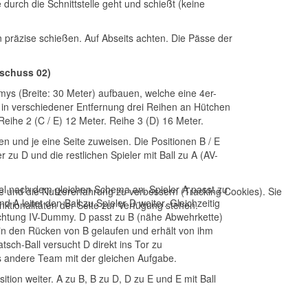
 durch die Schnittstelle geht und schießt (keine
präzise schießen. Auf Abseits achten. Die Pässe der
rschuss 02)
ys (Breite: 30 Meter) aufbauen, welche eine 4er-
 in verschiedener Entfernung drei Reihen an Hütchen
 Reihe 2 (C / E) 12 Meter. Reihe 3 (D) 16 Meter.
n und je eine Seite zuweisen. Die Positionen B / E
r zu D und die restlichen Spieler mit Ball zu A (AV-
l nach dem gleichen Schema an. Spieler A passt zu
te und die Nutzererfahrung zu verbessern (Tracking Cookies). Sie
nd A leitet den Ball zu Spieler D weiter. Gleichzeitig
ktionalitäten der Seite zur Verfügung stehen.
chtung IV-Dummy. D passt zu B (nähe Abwehrkette)
e in den Rücken von B gelaufen und erhält von ihm
atsch-Ball versucht D direkt ins Tor zu
s andere Team mit der gleichen Aufgabe.
ition weiter. A zu B, B zu D, D zu E und E mit Ball