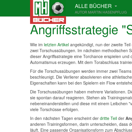
ALLE BÜCHER
AUTOR MARTIN HASENPFLUG
Angriffsstrategie "
Wie im
letzten Artikel
angekündigt, nun der zweite Teil
zwei Torschussübungen. Im nächsten methodischen Schri
dieser Angriffsstrategie eine Torchance erspielen un
Automatismus erzeugen. Mit dem Torabschluss trainier
Für die Torschussübungen werden immer zwei Teams geb
beschleunigt. Die Verlierer absolvieren eine athletisch
Eigenschaften kann bei den Spielern ein Flow entstehe
Die Torschussübungen haben mehrere Variationen. Die 
sie spontan darauf reagieren. Stehen als Trainingsma
nebeneinanderstellen und diese mit einem Leibchen "v
viele Torschüsse erfolgen.
In den nächsten Tagen erscheint der
dritte Teil
der
Ang
anderen Trainingsformen, darin unterscheiden, dass d
läuft. Eine passende Organisationsform zum Abschlusss