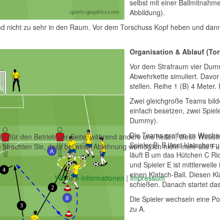
selbst mit einer Ballmitnahme
Abbildung).
nd nicht zu sehr in den Raum. Vor dem Torschuss Kopf heben und dann 
Organisation & Ablauf (To
Vor dem Strafraum vier Dumm
Abwehrkette simuliert. Davor
stellen. Reihe 1 (B) 4 Meter.
Zwei gleichgroße Teams bilde
einfach besetzen, zwei Spiele
Dummy).
Die Teams greifen im Wechse
ell für den Betrieb der Seite, während andere uns helfen, diese Websi
Spieler B, B lässt klatschen u
 beachten Sie, dass bei einer Ablehnung womöglich nicht mehr alle Fun
läuft B um das Hütchen C Ri
und Spieler E ist mittlerweil
einen Klatsch-Ball. Diesen Kl
Weitere Informationen
|
Impressum
schießen. Danach startet da
Die Spieler wechseln eine Pos
zu A.