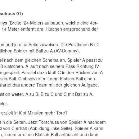
rschuss 01)
ys (Breite: 24 Meter) aufbauen, welche eine 4er-
n 14 Meter entfernt drei Hütchen entsprechend der
n und je eine Seite zuweisen. Die Positionen B / C
tlichen Spieler mit Ball zu A (AV-Dummy).
l nach dem gleichen Schema an. Spieler A passt zu
r B klatschen. A läuft nach seinem Pass Richtung IV-
gespielt. Parallel dazu läuft C in den Rücken von A
sch-Ball. C absolviert mit dem Klatsch-Ball einen
startet das andere Team mit der gleichen Aufgabe.
ition weiter. A zu B, B zu C und C mit Ball zu A.
ler.
rzielt in fünf Minuten mehr Tore?
n die Seiten. Jetzt Torschuss von Spieler A nachdem
0
von C erhält (Abbildung linke Seite). Spieler A kann
 indem er einen Klatsch-Ball antäuscht und dann