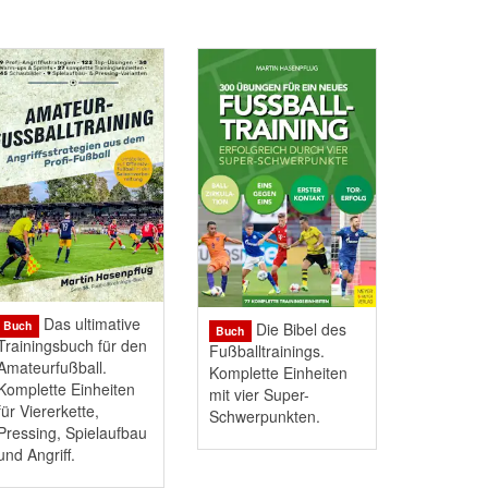
Das ultimative
Buch
Die Bibel des
Buch
Trainingsbuch für den
Fußballtrainings.
Amateurfußball.
Komplette Einheiten
Komplette Einheiten
mit vier Super-
für Viererkette,
Schwerpunkten.
Pressing, Spielaufbau
und Angriff.