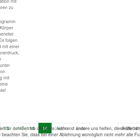
ation mit
hren zu
programm
 Körper
ereitet
Es folgen
 mit einer
nerdruck,
n
unter
von
g mit
 eine
iel
ell für den Betrieb der Seite, während andere uns helfen, diese Websi
13
14
15
16
Weiter
Ende
Seite 16
 beachten Sie, dass bei einer Ablehnung womöglich nicht mehr alle Fun