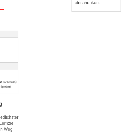
einschenken.
g
edlichster
Lernziel
len Weg