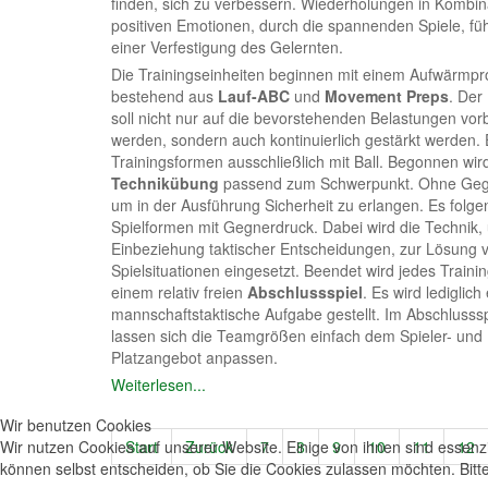
finden, sich zu verbessern. Wiederholungen in Kombin
positiven Emotionen, durch die spannenden Spiele, fü
einer Verfestigung des Gelernten.
Die Trainingseinheiten beginnen mit einem Aufwärm
bestehend aus
Lauf-ABC
und
Movement Preps
. Der
soll nicht nur auf die bevorstehenden Belastungen vorb
werden, sondern auch kontinuierlich gestärkt werden. 
Trainingsformen ausschließlich mit Ball. Begonnen wird
Technikübung
passend zum Schwerpunkt. Ohne Geg
um in der Ausführung Sicherheit zu erlangen. Es folge
Spielformen mit Gegnerdruck. Dabei wird die Technik, 
Einbeziehung taktischer Entscheidungen, zur Lösung 
Spielsituationen eingesetzt. Beendet wird jedes Trainin
einem relativ freien
Abschlussspiel
. Es wird lediglich
mannschaftstaktische Aufgabe gestellt. Im Abschlusssp
lassen sich die Teamgrößen einfach dem Spieler- und
Platzangebot anpassen.
Weiterlesen...
Wir benutzen Cookies
Wir nutzen Cookies auf unserer Website. Einige von ihnen sind essenzi
Start
Zurück
7
8
9
10
11
12
können selbst entscheiden, ob Sie die Cookies zulassen möchten. Bitte