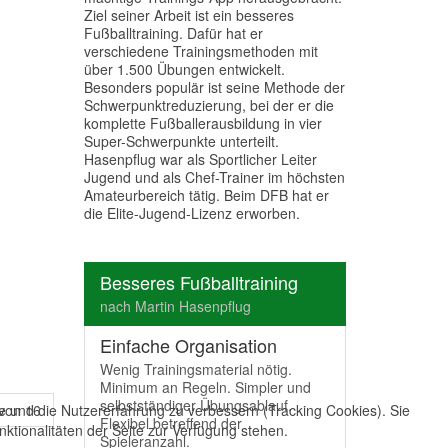
Ziel seiner Arbeit ist ein besseres
Fußballtraining. Dafür hat er
verschiedene Trainingsmethoden mit
über 1.500 Übungen entwickelt.
Besonders populär ist seine Methode der
Schwerpunktreduzierung, bei der er die
komplette Fußballerausbildung in vier
Super-Schwerpunkte unterteilt.
Hasenpflug war als Sportlicher Leiter
Jugend und als Chef-Trainer im höchsten
Amateurbereich tätig. Beim DFB hat er
die Elite-Jugend-Lizenz erworben.
Besseres Fußballtraining
nach Martin Hasenpflug
Einfache Organisation
Wenig Trainingsmaterial nötig.
Minimum an Regeln. Simpler und
selbstständiger Übungsablauf.
te und die Nutzererfahrung zu verbessern (Tracking Cookies). Sie
 von 16
Flexibel betreffend der
ktionalitäten der Seite zur Verfügung stehen.
Spieleranzahl.