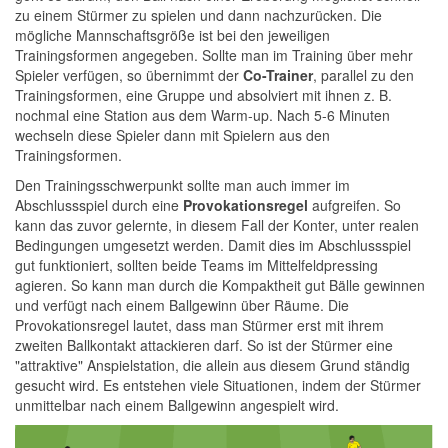
zu einem Stürmer zu spielen und dann nachzurücken. Die
mögliche Mannschaftsgröße ist bei den jeweiligen
Trainingsformen angegeben. Sollte man im Training über mehr
Spieler verfügen, so übernimmt der
Co-Trainer
, parallel zu den
Trainingsformen, eine Gruppe und absolviert mit ihnen z. B.
nochmal eine Station aus dem Warm-up. Nach 5-6 Minuten
wechseln diese Spieler dann mit Spielern aus den
Trainingsformen.
Den Trainingsschwerpunkt sollte man auch immer im
Abschlussspiel durch eine
Provokationsregel
aufgreifen. So
kann das zuvor gelernte, in diesem Fall der Konter, unter realen
Bedingungen umgesetzt werden. Damit dies im Abschlussspiel
gut funktioniert, sollten beide Teams im Mittelfeldpressing
agieren. So kann man durch die Kompaktheit gut Bälle gewinnen
und verfügt nach einem Ballgewinn über Räume. Die
Provokationsregel lautet, dass man Stürmer erst mit ihrem
zweiten Ballkontakt attackieren darf. So ist der Stürmer eine
"attraktive" Anspielstation, die allein aus diesem Grund ständig
gesucht wird. Es entstehen viele Situationen, indem der Stürmer
unmittelbar nach einem Ballgewinn angespielt wird.