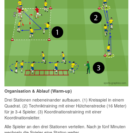
Organisation & Ablauf (Warm-up)
Drei Stationen nebeneinander aufbauen. (1) Kreisspiel in einem
Quadrat. (2) Techniktraining mit einer Hütchenstrecke (16 Meter)
für je 3-4 Spieler. (3) Koordinationstraining mit einer
Koordinationsleiter.
Alle Spieler an den drei Stationen verteilen. Nach je fünf Minuten
wechseln die Spieler eine Station weiter.