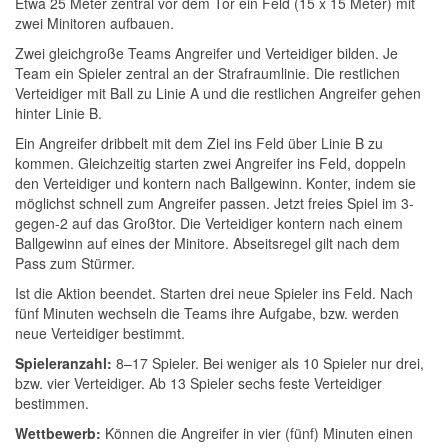
Etwa 25 Meter zentral vor dem Tor ein Feld (15 x 15 Meter) mit
zwei Minitoren aufbauen.
Zwei gleichgroße Teams Angreifer und Verteidiger bilden. Je
Team ein Spieler zentral an der Strafraumlinie. Die restlichen
Verteidiger mit Ball zu Linie A und die restlichen Angreifer gehen
hinter Linie B.
Ein Angreifer dribbelt mit dem Ziel ins Feld über Linie B zu
kommen. Gleichzeitig starten zwei Angreifer ins Feld, doppeln
den Verteidiger und kontern nach Ballgewinn. Konter, indem sie
möglichst schnell zum Angreifer passen. Jetzt freies Spiel im 3-
gegen-2 auf das Großtor. Die Verteidiger kontern nach einem
Ballgewinn auf eines der Minitore. Abseitsregel gilt nach dem
Pass zum Stürmer.
Ist die Aktion beendet. Starten drei neue Spieler ins Feld. Nach
fünf Minuten wechseln die Teams ihre Aufgabe, bzw. werden
neue Verteidiger bestimmt.
Spieleranzahl:
8–17 Spieler. Bei weniger als 10 Spieler nur drei,
bzw. vier Verteidiger. Ab 13 Spieler sechs feste Verteidiger
bestimmen.
Wettbewerb:
Können die Angreifer in vier (fünf) Minuten einen