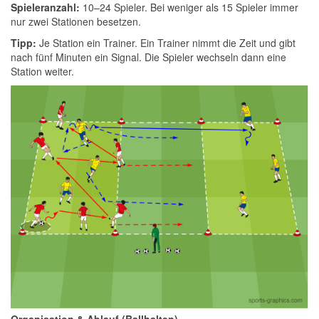
Spieleranzahl:
10–24 Spieler. Bei weniger als 15 Spieler immer
nur zwei Stationen besetzen.
Tipp:
Je Station ein Trainer. Ein Trainer nimmt die Zeit und gibt
nach fünf Minuten ein Signal. Die Spieler wechseln dann eine
Station weiter.