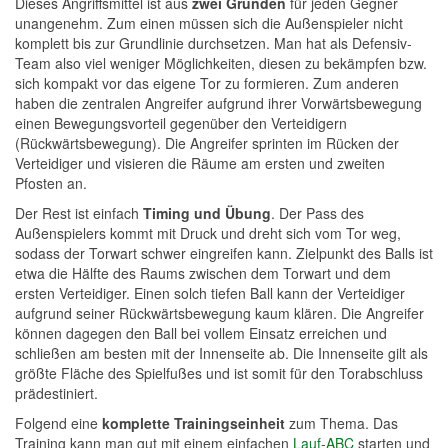
Dieses Angriffsmittel ist aus
zwei Gründen
für jeden Gegner
unangenehm. Zum einen müssen sich die Außenspieler nicht
komplett bis zur Grundlinie durchsetzen. Man hat als Defensiv-
Team also viel weniger Möglichkeiten, diesen zu bekämpfen bzw.
sich kompakt vor das eigene Tor zu formieren. Zum anderen
haben die zentralen Angreifer aufgrund ihrer Vorwärtsbewegung
einen Bewegungsvorteil gegenüber den Verteidigern
(Rückwärtsbewegung). Die Angreifer sprinten im Rücken der
Verteidiger und visieren die Räume am ersten und zweiten
Pfosten an.
Der Rest ist einfach
Timing und Übung
. Der Pass des
Außenspielers kommt mit Druck und dreht sich vom Tor weg,
sodass der Torwart schwer eingreifen kann. Zielpunkt des Balls ist
etwa die Hälfte des Raums zwischen dem Torwart und dem
ersten Verteidiger. Einen solch tiefen Ball kann der Verteidiger
aufgrund seiner Rückwärtsbewegung kaum klären. Die Angreifer
können dagegen den Ball bei vollem Einsatz erreichen und
schließen am besten mit der Innenseite ab. Die Innenseite gilt als
größte Fläche des Spielfußes und ist somit für den Torabschluss
prädestiniert.
Folgend eine
komplette Trainingseinheit
zum Thema. Das
Training kann man gut mit einem einfachen
Lauf-ABC
starten und