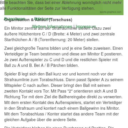
Bitte beachten Sie, dass bei einer Ablehnung womöglich nicht mehr
alle Funktionalitäten der Seite zur Verfügung stehen.
Akzeptieren
Ablehnen
Organisation & Ablauf (Torschuss)
Weitere Informationen
|
Impressum
Ein Minitor zentral auf der Strafraumlinie stellen. Dazu zwei
äußere Hütchentore C / D (Breite: 4 Meter) und zwei zentrale
Starthütchen A / B (Torentfernung: 20 Meter) stellen.
Zwei gleichgroße Teams bilden und je eine Seite zuweisen. Einen
Verteidiger je Team bestimmen und diese am Minitor E postieren.
Je zwei Außenspieler zu C und D und die restlichen Spieler mit
Ball zu A und B. Bei A / B Pärchen bilden.
Spieler B legt sich den Ball kurz vor und kommt noch vor der
Strafraumlinie zum Torabschluss. Dann passt Spieler A zu seinem
Mitspieler C nach außen. Dieser bringt den Ball mit seinem
zweiten Kontakt vors Tor. Mit Pass "2" orientieren sich A und B
Richtung Tor mit dem Ziel die Ballhereingabe direkt zu verwerten.
Mit dem ersten Kontakt des Außenspielers, startet ein Verteidiger
in den Strafraum und kontert nach einem Ballgewinn ins Minitor.
Mit dem Torabschluss / Konter startet das andere Team mit der
gleichen Aufgabe über die andere Seite.