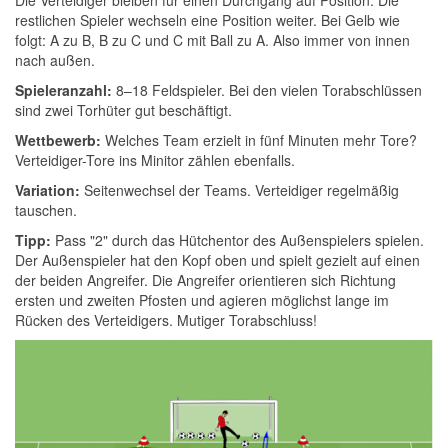
Die Verteidiger bleiben für einen Durchgang auf Position. Die
restlichen Spieler wechseln eine Position weiter. Bei Gelb wie
folgt: A zu B, B zu C und C mit Ball zu A. Also immer von innen
nach außen.
Spieleranzahl:
8–18 Feldspieler. Bei den vielen Torabschlüssen
sind zwei Torhüter gut beschäftigt.
Wettbewerb:
Welches Team erzielt in fünf Minuten mehr Tore?
Verteidiger-Tore ins Minitor zählen ebenfalls.
Variation:
Seitenwechsel der Teams. Verteidiger regelmäßig
tauschen.
Tipp:
Pass "2" durch das Hütchentor des Außenspielers spielen.
Der Außenspieler hat den Kopf oben und spielt gezielt auf einen
der beiden Angreifer. Die Angreifer orientieren sich Richtung
ersten und zweiten Pfosten und agieren möglichst lange im
Rücken des Verteidigers. Mutiger Torabschluss!