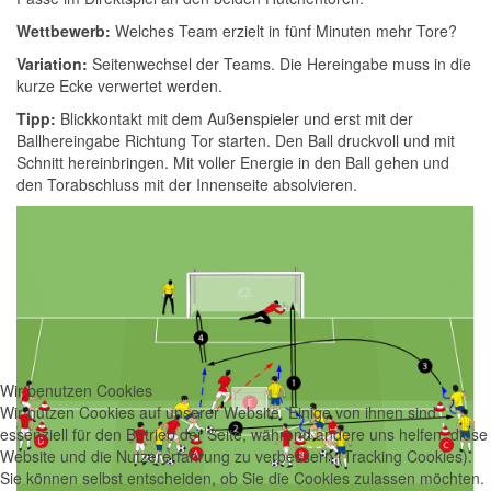
Wettbewerb:
Welches Team erzielt in fünf Minuten mehr Tore?
Variation:
Seitenwechsel der Teams. Die Hereingabe muss in die
kurze Ecke verwertet werden.
Tipp:
Blickkontakt mit dem Außenspieler und erst mit der
Ballhereingabe Richtung Tor starten. Den Ball druckvoll und mit
Schnitt hereinbringen. Mit voller Energie in den Ball gehen und
den Torabschluss mit der Innenseite absolvieren.
Wir benutzen Cookies
Wir nutzen Cookies auf unserer Website. Einige von ihnen sind
essenziell für den Betrieb der Seite, während andere uns helfen, diese
Website und die Nutzererfahrung zu verbessern (Tracking Cookies).
Sie können selbst entscheiden, ob Sie die Cookies zulassen möchten.