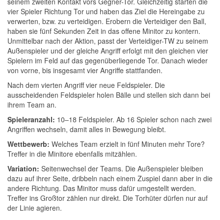
seinem zweiten Kontakt vors Gegner-Tor. Gleichzeitig starten die
vier Spieler Richtung Tor und haben das Ziel die Hereingabe zu
verwerten, bzw. zu verteidigen. Erobern die Verteidiger den Ball,
haben sie fünf Sekunden Zeit in das offene Minitor zu kontern.
Unmittelbar nach der Aktion, passt der Verteidiger-TW zu seinem
Außenspieler und der gleiche Angriff erfolgt mit den gleichen vier
Spielern im Feld auf das gegenüberliegende Tor. Danach wieder
von vorne, bis insgesamt vier Angriffe stattfanden.
Nach dem vierten Angriff vier neue Feldspieler. Die
ausscheidenden Feldspieler holen Bälle und stellen sich dann bei
ihrem Team an.
Spieleranzahl:
10–18 Feldspieler. Ab 16 Spieler schon nach zwei
Angriffen wechseln, damit alles in Bewegung bleibt.
Wettbewerb:
Welches Team erzielt in fünf Minuten mehr Tore?
Treffer in die Minitore ebenfalls mitzählen.
Variation:
Seitenwechsel der Teams. Die Außenspieler bleiben
dazu auf ihrer Seite, dribbeln nach einem Zuspiel dann aber in die
andere Richtung. Das Minitor muss dafür umgestellt werden.
Treffer ins Großtor zählen nur direkt. Die Torhüter dürfen nur auf
der Linie agieren.